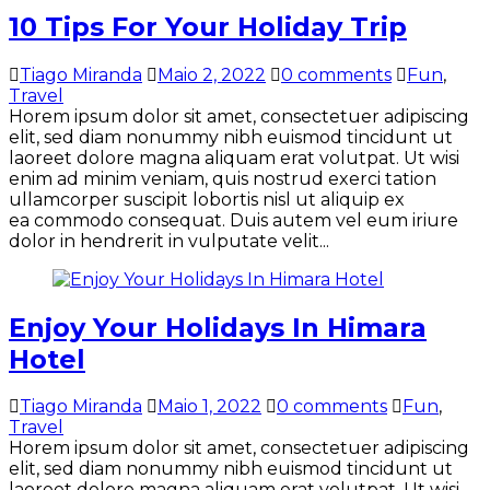
10 Tips For Your Holiday Trip
Tiago Miranda
Maio 2, 2022
0 comments
Fun
,
Travel
Horem ipsum dolor sit amet, consectetuer adipiscing
elit, sed diam nonummy nibh euismod tincidunt ut
laoreet dolore magna aliquam erat volutpat. Ut wisi
enim ad minim veniam, quis nostrud exerci tation
ullamcorper suscipit lobortis nisl ut aliquip ex
ea commodo consequat. Duis autem vel eum iriure
dolor in hendrerit in vulputate velit...
Enjoy Your Holidays In Himara
Hotel
Tiago Miranda
Maio 1, 2022
0 comments
Fun
,
Travel
Horem ipsum dolor sit amet, consectetuer adipiscing
elit, sed diam nonummy nibh euismod tincidunt ut
laoreet dolore magna aliquam erat volutpat. Ut wisi